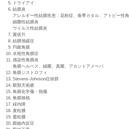
ドライアイ
結膜炎
アレルギー性結膜疾患：花粉症、春季カタル、アトピー性
細菌性結膜炎
ウイルス性結膜炎
翼状片
結膜弛緩症
円錐角膜
水疱性角膜症
感染性角膜炎
角膜ヘルペス、細菌、真菌、アカントアメーバ
角膜ジストロフィ
Stevens-Johnson症候群
眼類天疱瘡
角膜化学傷・熱傷
角膜移植
緑内障
麦粒腫
霰粒腫
眼瞼内反症