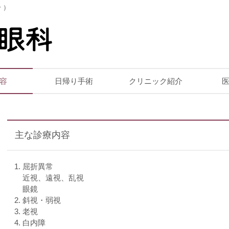
 ）
容
日帰り手術
クリニック紹介
主な診療内容
屈折異常
近視、遠視、乱視
眼鏡
斜視・弱視
老視
白内障