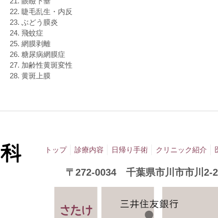
眼瞼下垂
睫毛乱生・内反
ぶどう膜炎
飛蚊症
網膜剥離
糖尿病網膜症
加齢性黄斑変性
黄斑上膜
トップ
診療内容
日帰り手術
クリニック紹介
〒272-0034 千葉県市川市市川2-2